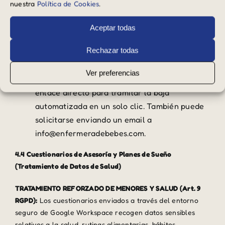
nuestra
Política de Cookies
.
Conservación:
Hasta que el suscriptor solicite
su baja. En ese momento, el correo se bloquea
Aceptar todas
durante tres (3) años (plazo de prescripción
Rechazar todas
de infracciones LSSI-CE) antes de su borrado
físico definitivo.
Ver preferencias
Mecanismo de Baja:
Cada correo incluye un
enlace directo para tramitar la baja
automatizada en un solo clic. También puede
solicitarse enviando un email a
info@enfermeradebebes.com.
4.4 Cuestionarios de Asesoría y Planes de Sueño
(Tratamiento de Datos de Salud)
TRATAMIENTO REFORZADO DE MENORES Y SALUD (Art. 9
RGPD):
Los cuestionarios enviados a través del entorno
seguro de Google Workspace recogen datos sensibles
relativos a la salud, rutinas alimentarias, hábitos