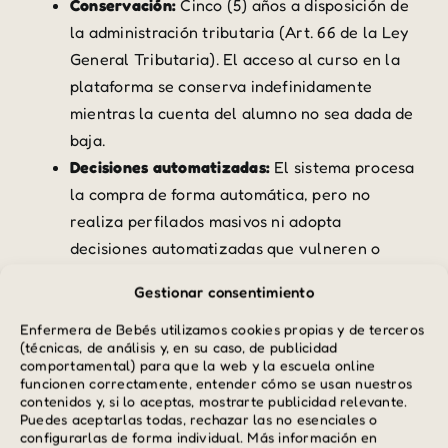
Conservación:
Cinco (5) años a disposición de
la administración tributaria (Art. 66 de la Ley
General Tributaria). El acceso al curso en la
plataforma se conserva indefinidamente
mientras la cuenta del alumno no sea dada de
baja.
Decisiones automatizadas:
El sistema procesa
la compra de forma automática, pero no
realiza perfilados masivos ni adopta
decisiones automatizadas que vulneren o
restrinjan los derechos del comprador.
Gestionar consentimiento
4.3 Newsletter y Boletines Informativos (Brevo)
Enfermera de Bebés utilizamos cookies propias y de terceros
(técnicas, de análisis y, en su caso, de publicidad
Finalidad:
Envío por correo electrónico de
comportamental) para que la web y la escuela online
funcionen correctamente, entender cómo se usan nuestros
novedades, artículos educativos sobre
contenidos y, si lo aceptas, mostrarte publicidad relevante.
crianza, promociones, lanzamientos y
Puedes aceptarlas todas, rechazar las no esenciales o
configurarlas de forma individual. Más información en
consejos útiles de
Enfermera de Bebés
.