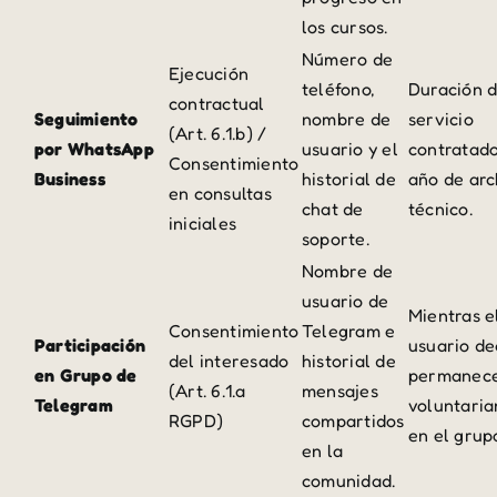
los cursos.
Número de
Ejecución
teléfono,
Duración d
contractual
Seguimiento
nombre de
servicio
(Art. 6.1.b) /
por WhatsApp
usuario y el
contratado
Consentimiento
Business
historial de
año de arc
en consultas
chat de
técnico.
iniciales
soporte.
Nombre de
usuario de
Mientras e
Consentimiento
Telegram e
Participación
usuario de
del interesado
historial de
en Grupo de
permanec
(Art. 6.1.a
mensajes
Telegram
voluntari
RGPD)
compartidos
en el grup
en la
comunidad.