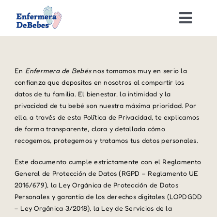
Saltar
al
Toggl
contenido
Navig
Sueño infantil
En
Enfermera de Bebés
nos tomamos muy en serio la
Alimentación infantil
confianza que depositas en nosotros al compartir los
datos de tu familia. El bienestar, la intimidad y la
privacidad de tu bebé son nuestra máxima prioridad. Por
Taller Sueño
ello, a través de esta Política de Privacidad, te explicamos
de forma transparente, clara y detallada cómo
recogemos, protegemos y tratamos tus datos personales.
Contacto
Este documento cumple estrictamente con el Reglamento
General de Protección de Datos (RGPD – Reglamento UE
Carrito
2016/679), la Ley Orgánica de Protección de Datos
Personales y garantía de los derechos digitales (LOPDGDD
Mi cuenta
– Ley Orgánica 3/2018), la Ley de Servicios de la