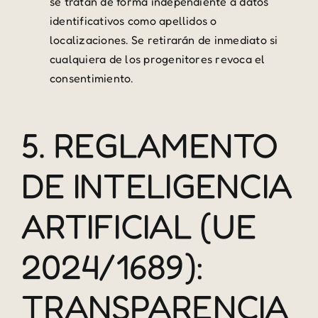
se tratan de forma independiente a datos
identificativos como apellidos o
localizaciones. Se retirarán de inmediato si
cualquiera de los progenitores revoca el
consentimiento.
5. REGLAMENTO
DE INTELIGENCIA
ARTIFICIAL (UE
2024/1689):
TRANSPARENCIA