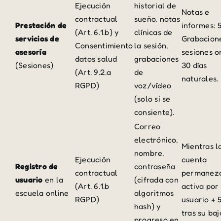
Ejecución
historial de
Notas e
contractual
sueño, notas
Prestación de
informes: 
(Art. 6.1.b) y
clínicas de
servicios de
Grabacion
Consentimiento
la sesión,
asesoría
sesiones o
datos salud
grabaciones
(Sesiones)
30 días
(Art. 9.2.a
de
naturales.
RGPD)
voz/vídeo
(solo si se
consiente).
Correo
electrónico,
Mientras l
nombre,
Ejecución
cuenta
Registro de
contraseña
contractual
permanez
usuario
en la
(cifrada con
(Art. 6.1.b
activa por 
escuela online
algoritmos
RGPD)
usuario + 
hash) y
tras su baj
progreso en