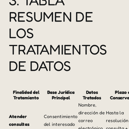
3. TABLA
RESUMEN DE
LOS
TRATAMIENTOS
DE DATOS
Finalidad del
Base Jurídica
Datos
Plazo 
Tratamiento
Principal
Tratados
Conserva
Nombre,
dirección de
Hasta la
Atender
Consentimiento
correo
resolución
consultas
del interesado
electrónico,
consulta +