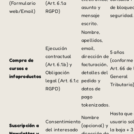
(Formulario
(Art. 6.1.a
asunto y
de bloque
web/Email)
RGPD)
mensaje
seguridad.
escrito.
Nombre,
apellidos,
Ejecución
email,
5 años
contractual
dirección de
Compra de
(conforme 
(Art. 6.1.b) y
facturación,
cursos e
Art. 66 de 
Obligación
detalles del
infoproductos
General
legal (Art. 6.1.c
pedido y
Tributaria)
RGPD)
datos de
pago
tokenizados.
Hasta que 
Nombre
Consentimiento
usuario sol
Suscripción a
(opcional) y
del interesado
la baja + 
Newsletter y
dirección de