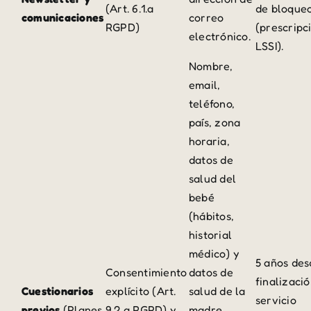
(Art. 6.1.a
de bloque
comunicaciones
correo
RGPD)
(prescripc
electrónico.
LSSI).
Nombre,
email,
teléfono,
país, zona
horaria,
datos de
salud del
bebé
(hábitos,
historial
médico) y
5 años des
Consentimiento
datos de
finalizació
Cuestionarios
explícito (Art.
salud de la
servicio
previos
(Planes
9.2.a RGPD) y
madre