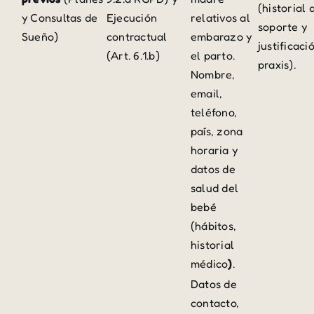
(historial 
y Consultas de
Ejecución
relativos al
soporte y
Sueño)
contractual
embarazo y
justificaci
(Art. 6.1.b)
el parto.
praxis).
Nombre,
email,
teléfono,
país, zona
horaria y
datos de
salud del
bebé
(hábitos,
historial
médico
)
.
Datos de
contacto,