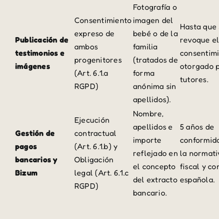
Fotografía o
Consentimiento
imagen del
Hasta que 
expreso de
bebé o de la
Publicación de
revoque e
ambos
familia
testimonios e
consentim
progenitores
(tratados de
imágenes
otorgado p
(Art. 6.1.a
forma
tutores.
RGPD)
anónima sin
apellidos).
Nombre,
Ejecución
apellidos e
5 años de
Gestión de
contractual
importe
conformid
pagos
(Art. 6.1.b) y
reflejado en
la normati
bancarios y
Obligación
el concepto
fiscal y co
Bizum
legal (Art. 6.1.c
del extracto
española.
RGPD)
bancario.