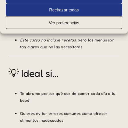
8 y 9 meses)
Rechazar todas
Diseñados para una alimentación
nutritiva, sencilla
Ver preferencias
y adaptada a bebés
que inician la AC
Este curso no incluye recetas
, pero los menús son
tan claros que no las necesitarás
💡 Ideal si…
Te abruma pensar qué dar de comer cada día a tu
bebé
Quieres evitar errores comunes como ofrecer
alimentos inadecuados