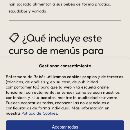
han logrado alimentar a sus bebés de forma práctica,
saludable y variada.
📋 ¿Qué incluye este
curso de menús para
alimentación
Gestionar consentimiento
complementaria?
Enfermera de Bebés utilizamos cookies propias y de terceros
(técnicas, de análisis y, en su caso, de publicidad
comportamental) para que la web y la escuela online
funcionen correctamente, entender cómo se usan nuestros
🎥
Vídeo explicativo corto
que te guía sobre cómo
contenidos y, si lo aceptas, mostrarte publicidad relevante.
Puedes aceptarlas todas, rechazar las no esenciales o
usar los menús y cómo introducir los alimentos de
configurarlas de forma individual. Más información en
forma progresiva
nuestra
Política de Cookies
.
📄
Menús semanales y mensuales en formato PDF
Aceptar todas
listos para descargar, organizados por edades (6, 7,