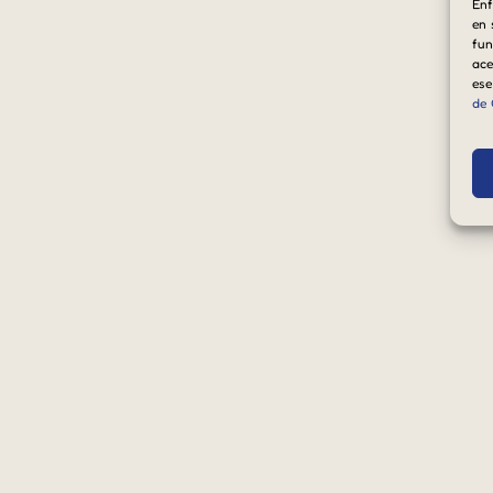
Enf
en 
fun
ace
ese
de 